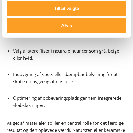
Etablering af gulvvarme for øget komfort og bedre
Tillad valgte
indeklima.
Afvis
Installation af væghængte toiletter, som gør
rengøringen lettere og skaber mere luft i rummet.
Valg af store fliser i neutrale nuancer som grå, beige
eller hvid.
Indbygning af spots eller dæmpbar belysning for at
skabe en hyggelig atmosfære.
Optimering af opbevaringsplads gennem integrerede
skabsløsninger.
Valget af materialer spiller en central rolle for det færdige
resultat og den oplevede værdi. Natursten eller keramiske