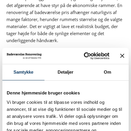
det afgørende at have styr på de økonomiske rammer. En
renovering af badeværelse pris afhænger naturligvis af
mange faktorer, herunder rummets størrelse og de valgte
materialer. Det er vigtigt at lave et realistisk budget, der
tager højde for både de synlige elementer og det
underliggende håndværk.
Selvom omkostningerne ved at bygge et moderne vådrum
kan virke betydelige i øjeblikket, bør man betragte dem i
et længere perspektiv. Erfaringer fra ejendomsmarkedet
viser ofte, at en stor del af udgifterne til
Samtykke
Detaljer
Om
badeværelsesmodernisering kan hentes hjem ved et salg.
Det er dog vigtigt, at man ikke vælger så specielle
Denne hjemmeside bruger cookies
løsninger, at de kun appellerer til en meget smal gruppe af
mennesker.
Vi bruger cookies til at tilpasse vores indhold og
annoncer, til at vise dig funktioner til sociale medier og til
Der findes forskellige prisklasser inden for sanitet, fliser
at analysere vores trafik. Vi deler også oplysninger om
og armaturer, som hver især har indflydelse på det
din brug af vores hjemmeside med vores partnere inden
samlede regnskab. Ved at vælge produkter af god kvalitet
for sociale medier, annonceringspartnere og