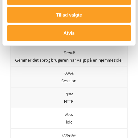
Tillad valgte
lang
Afvis
ads.linkedin.com
Gemmer det sprog brugeren har valgt på en hjemmeside.
Session
HTTP
lidc