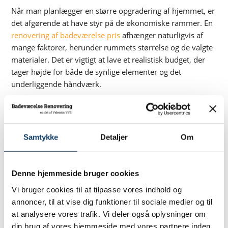
Når man planlægger en større opgradering af hjemmet, er
det afgørende at have styr på de økonomiske rammer. En
renovering af badeværelse pris
afhænger naturligvis af
mange faktorer, herunder rummets størrelse og de valgte
materialer. Det er vigtigt at lave et realistisk budget, der
tager højde for både de synlige elementer og det
underliggende håndværk.
Selvom omkostningerne ved at bygge et moderne vådrum
kan virke betydelige i øjeblikket, bør man betragte dem i
et længere perspektiv. Erfaringer fra ejendomsmarkedet
Samtykke
Detaljer
Om
viser ofte, at en stor del af udgifterne til
badeværelsesmodernisering kan hentes hjem ved et salg.
Det er dog vigtigt, at man ikke vælger så specielle
Denne hjemmeside bruger cookies
løsninger, at de kun appellerer til en meget smal gruppe af
mennesker.
Vi bruger cookies til at tilpasse vores indhold og
annoncer, til at vise dig funktioner til sociale medier og til
Der findes forskellige prisklasser inden for sanitet, fliser
at analysere vores trafik. Vi deler også oplysninger om
og armaturer, som hver især har indflydelse på det
din brug af vores hjemmeside med vores partnere inden