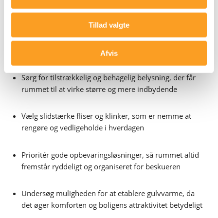
da lave forbrugsudgifter er et stort plus i enhver
salgsopstilling. Moderne armaturer og toiletter, der bruger
Tillad valgte
mindre vand, er i dag en standard, som mange købere
forventer at finde. Her er nogle af de punkter, man med
fordel kan have fokus på undervejs i processen:
Afvis
Sørg for tilstrækkelig og behagelig belysning, der får
rummet til at virke større og mere indbydende
Vælg slidstærke fliser og klinker, som er nemme at
rengøre og vedligeholde i hverdagen
Prioritér gode opbevaringsløsninger, så rummet altid
fremstår ryddeligt og organiseret for beskueren
Undersøg muligheden for at etablere gulvvarme, da
det øger komforten og boligens attraktivitet betydeligt